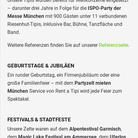
Unsere Tipis wurden bereits für Weltkonzerne eingesetzt
– darunter drei Jahre in Folge für die
ISPO-Party der
Messe München
mit 900 Gästen unter 11 verbundenen
Riesenhut-Tipis, inklusive Bar, Bühne, Tanzfläche und
Band.
Weitere Referenzen finden Sie auf unserer
Referenzseite
.
GEBURTSTAGE & JUBILÄEN
Ein runder Geburtstag, ein Firmenjubiläum oder eine
große Familienfeier – mit dem
Partyzelt mieten
München
Service von Rent a Tipi wird jede Feier zum
Spektakel.
FESTIVALS & STADTFESTE
Unsere Zelte waren auf dem
Alpentestival Garmisch
,
dem
Magic Lake Festival am Ammersee
, dem
Uferlos