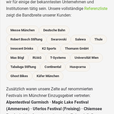
wir für einige der bekanntesten Unternehmen und
Institutionen tätig sein. Unsere vollständige
Referenzliste
zeigt die Bandbreite unserer Kunden:
Messe München
Deutsche Bahn
Robert Bosch Stiftung
Swarovski
Salewa
Thule
Innocent Drinks
K2 Sports
Thomann GmbH
Max Bögl
RUAG
T-Systems
Universität Wien
Tabaluga Stiftung
Continental
Husqvarna
Ghost Bikes
Käfer München
Zusätzlich waren unsere Zelte auf renommierten
Festivals im Münchner Einzugsgebiet vertreten:
Alpentestival Garmisch · Magic Lake Festival
(Ammersee) · Uferlos Festival (Freising) · Chiemsee