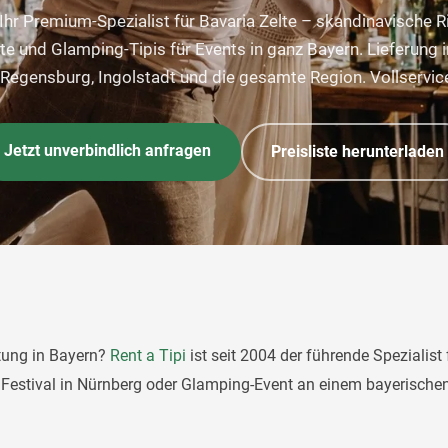
t Ihr Premium-Spezialist für Bavaria Zelte – skandinavische R
lte und Glamping-Tipis für Events in ganz Bayern. Lieferung 
Regensburg, Ingolstadt und die gesamte Region. Vollservice
Jetzt unverbindlich anfragen
Preisliste herunterladen
tung in Bayern?
Rent a Tipi
ist seit 2004 der führende Spezialist
Festival in Nürnberg oder Glamping-Event an einem bayerischen 