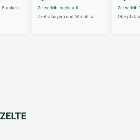
 Franken
Zeltverleih Ingolstadt
–
Zeltverleih
Zentralbayern und Altmühltal
Oberpfalz 
 ZELTE