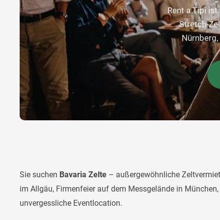
Rent a Tipi is
Stretch-Ze
Nürnberg, 
Sie suchen
Bavaria Zelte
– außergewöhnliche Zeltvermie
im Allgäu, Firmenfeier auf dem Messgelände in München, 
unvergessliche Eventlocation.