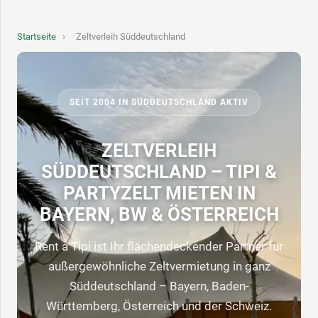
Startseite
›
Zeltverleih Süddeutschland
SEIT 2004 IN SÜDDEUTSCHLAND AKTIV
ZELTVERLEIH
SÜDDEUTSCHLAND – TIPI &
PARTYZELT MIETEN IN
BAYERN, BW & ÖSTERREICH
Rent a Tipi ist Ihr flächendeckender Partner für
außergewöhnliche Zeltvermietung in ganz
Süddeutschland – Bayern, Baden-
Württemberg, Österreich und der Schweiz.