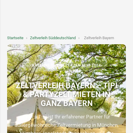
Startseite
›
Zeltverleih Süddeutschland
›
Zeltverleih Bayern
BAYERNS TIPI-EXPERTEN SEIT 2004
ZELTVERLEIH BAYERN – TIPI
& PARTYZELT MIETEN IN
GANZ BAYERN
Rent a Tipi ist Ihr erfahrener Partner für
außergewöhnliche Zeltvermietung in München,